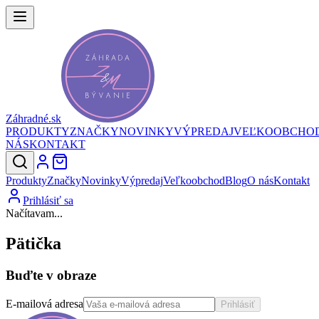
Záhradné.sk
PRODUKTY
ZNAČKY
NOVINKY
VÝPREDAJ
VEĽKOOBCHO
NÁS
KONTAKT
Produkty
Značky
Novinky
Výpredaj
Veľkoobchod
Blog
O nás
Kontakt
Prihlásiť sa
Načítavam...
Pätička
Buďte v obraze
E-mailová adresa
Prihlásiť