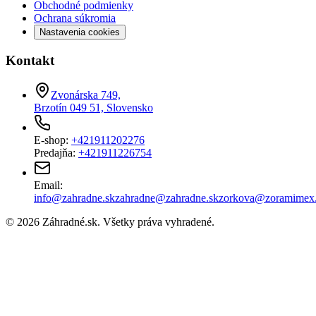
Obchodné podmienky
Ochrana súkromia
Nastavenia cookies
Kontakt
Zvonárska 749,
Brzotín 049 51, Slovensko
E-shop:
+421911202276
Predajňa:
+421911226754
Email:
info@zahradne.sk
zahradne@zahradne.sk
zorkova@zoramimex
©
2026
Záhradné.sk
. Všetky práva vyhradené.