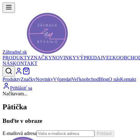
Záhradné.sk
PRODUKTY
ZNAČKY
NOVINKY
VÝPREDAJ
VEĽKOOBCHO
NÁS
KONTAKT
Produkty
Značky
Novinky
Výpredaj
Veľkoobchod
Blog
O nás
Kontakt
Prihlásiť sa
Načítavam...
Pätička
Buďte v obraze
E-mailová adresa
Prihlásiť