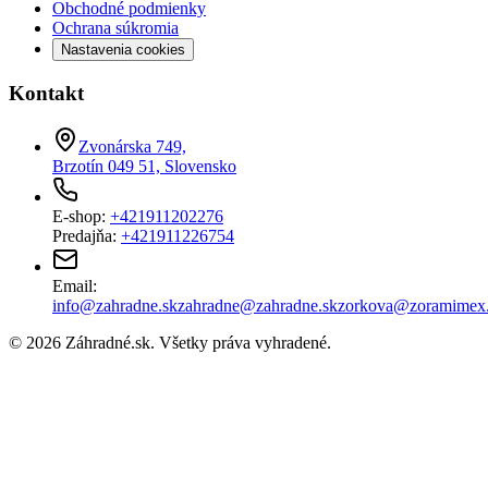
Obchodné podmienky
Ochrana súkromia
Nastavenia cookies
Kontakt
Zvonárska 749,
Brzotín 049 51, Slovensko
E-shop:
+421911202276
Predajňa:
+421911226754
Email:
info@zahradne.sk
zahradne@zahradne.sk
zorkova@zoramimex
©
2026
Záhradné.sk
. Všetky práva vyhradené.