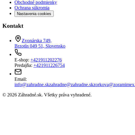
Obchodné podmienky
Ochrana súkromia
Nastavenia cookies
Kontakt
Zvonárska 749,
Brzotín 049 51, Slovensko
E-shop:
+421911202276
Predajňa:
+421911226754
Email:
info@zahradne.sk
zahradne@zahradne.sk
zorkova@zoramimex
©
2026
Záhradné.sk
. Všetky práva vyhradené.