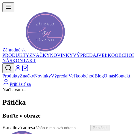
Záhradné.sk
PRODUKTY
ZNAČKY
NOVINKY
VÝPREDAJ
VEĽKOOBCHO
NÁS
KONTAKT
Produkty
Značky
Novinky
Výpredaj
Veľkoobchod
Blog
O nás
Kontakt
Prihlásiť sa
Načítavam...
Pätička
Buďte v obraze
E-mailová adresa
Prihlásiť