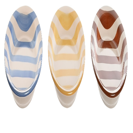
Na sklade:
21
ks
Množstvo
Pridať do košíka
Dodacia doba u nás trvá 2-3 dni
Široký sortiment produktov na ploche 6000 m²
Popis
Špecifikácie
Recenzie (0)
Keramický tanier s krásnym pásikavým dekorovaním v troch
farebných prevedeniach. Tanier pekne zapadne do Vašej kuchyne.
Je vhodný na vychutnanie si Vášho obľúbeného horúceho alebo
studeného jedla. Krásny dizajn dodáva tanieru naozaj originálny a
jedinečný vzhľad. Rozmer tanieru je 18,5 x 18,5 x 2,5 cm.
Pätička
Buďte v obraze