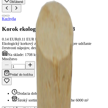
Obľúbené
Kuchyňa
Korok ekologický FI21 28373
0.14
EUR
(
0.11
EUR bez DPH)
Ekologický korkový závit do sklenených fliaš pre udržanie
čerstvosti nápojov, destilátov alebo vín.
Na sklade:
1708
ks
Množstvo
Pridať do košíka
Dodacia doba u nás trvá 2-3 dni
Široký sortiment produktov na ploche 6000 m²