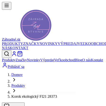
Záhradné.sk
PRODUKTY
ZNAČKY
NOVINKY
VÝPREDAJ
VEĽKOOBCHO
NÁS
KONTAKT
Produkty
Značky
Novinky
Výpredaj
Veľkoobchod
Blog
O nás
Kontakt
Prihlásiť sa
Domov
Produkty
Korok ekologický FI21 28373