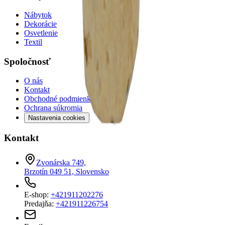
Nábytok
Dekorácie
Osvetlenie
Textil
Spoločnosť
O nás
Kontakt
Obchodné podmienky
Ochrana súkromia
Nastavenia cookies
Kontakt
Zvonárska 749,
Brzotín 049 51, Slovensko
E-shop:
+421911202276
Predajňa:
+421911226754