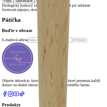
Popis
Špecifikácie
Recenzie (0)
Ekologický korkový závit do sklenených fliaš pre udržanie
čerstvosti nápojov, destilátov alebo vín.
Pätička
Buďte v obraze
E-mailová adresa
Prihlásiť
Objavte dekorácie, bytový textil a doplnky, ktoré premenia každý
domov na útulné miesto plné atmosféry a osobitého šarmu.
Produkty