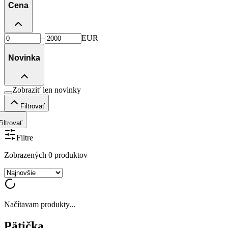
Cena
–
EUR
Novinka
Zobraziť len novinky
Filtrovať
Filtrovať
Filtre
Zobrazených
0
produktov
Načítavam produkty...
Pätička