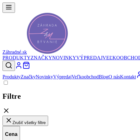
Záhradné.sk
PRODUKTY
ZNAČKY
NOVINKY
VÝPREDAJ
VEĽKOOBCHO
Produkty
Značky
Novinky
Výpredaj
Veľkoobchod
Blog
O nás
Kontakt
Filtre
Zrušiť všetky filtre
Cena