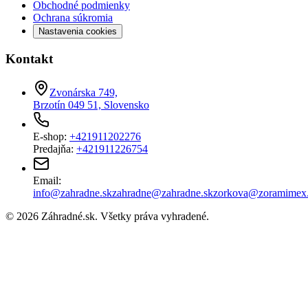
Obchodné podmienky
Ochrana súkromia
Nastavenia cookies
Kontakt
Zvonárska 749,
Brzotín 049 51, Slovensko
E-shop:
+421911202276
Predajňa:
+421911226754
Email:
info@zahradne.sk
zahradne@zahradne.sk
zorkova@zoramimex
©
2026
Záhradné.sk
. Všetky práva vyhradené.