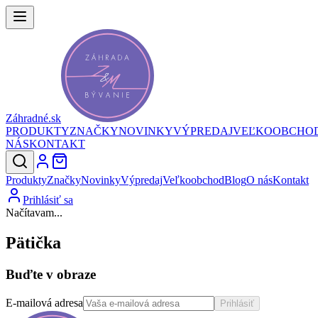
Záhradné.sk
PRODUKTY
ZNAČKY
NOVINKY
VÝPREDAJ
VEĽKOOBCHO
NÁS
KONTAKT
Produkty
Značky
Novinky
Výpredaj
Veľkoobchod
Blog
O nás
Kontakt
Prihlásiť sa
Načítavam...
Pätička
Buďte v obraze
E-mailová adresa
Prihlásiť